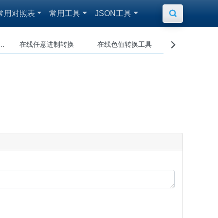
常用对照表
常用工具
JSON工具

ive/Asscii编码互转
在线任意进制转换
在线色值转换工具
在线字母大小
