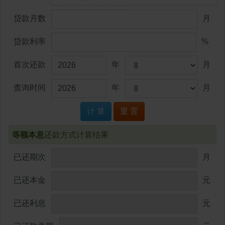
贷款月数
月
贷款利率
%
首次还款
年
月
查询时间
年
月
计 算
重 置
等额本息
还款方式计算结果
已还期次
月
已还本金
元
已还利息
元