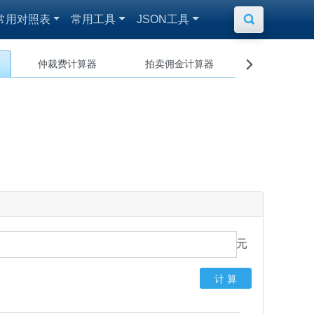
常用对照表
常用工具
JSON工具

仲裁费计算器
拍卖佣金计算器

元
计 算