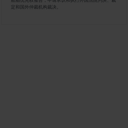
船舶优先权催告；申请承认和执行外国法院判决、裁
定和国外仲裁机构裁决。